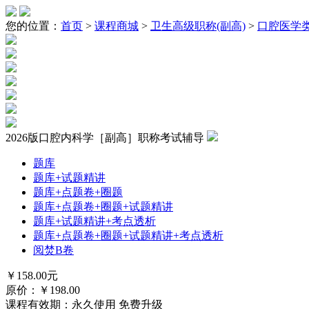
您的位置：
首页
>
课程商城
>
卫生高级职称(副高)
>
口腔医学
2026版口腔内科学［副高］职称考试辅导
题库
题库+试题精讲
题库+点题卷+圈题
题库+点题卷+圈题+试题精讲
题库+试题精讲+考点透析
题库+点题卷+圈题+试题精讲+考点透析
阅焚B卷
￥
158.00
元
原价：￥
198.00
课程有效期：永久使用 免费升级