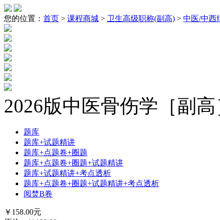
您的位置：
首页
>
课程商城
>
卫生高级职称(副高)
>
中医/中西
2026版中医骨伤学［副
题库
题库+试题精讲
题库+点题卷+圈题
题库+点题卷+圈题+试题精讲
题库+试题精讲+考点透析
题库+点题卷+圈题+试题精讲+考点透析
阅焚B卷
￥
158.00
元