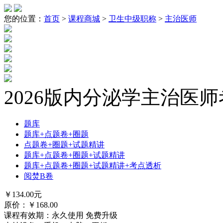
您的位置：
首页
>
课程商城
>
卫生中级职称
>
主治医师
2026版内分泌学主治医
题库
题库+点题卷+圈题
点题卷+圈题+试题精讲
题库+点题卷+圈题+试题精讲
题库+点题卷+圈题+试题精讲+考点透析
阅焚B卷
￥
134.00
元
原价：￥
168.00
课程有效期：永久使用 免费升级