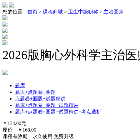
您的位置：
首页
>
课程商城
>
卫生中级职称
>
主治医师
2026版胸心外科学主治
题库
题库+点题卷+圈题
点题卷+圈题+试题精讲
题库+点题卷+圈题+试题精讲
题库+点题卷+圈题+试题精讲+考点透析
￥
134.00
元
原价：￥
168.00
课程有效期：永久使用 免费升级