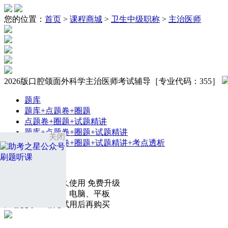
您的位置：
首页
>
课程商城
>
卫生中级职称
>
主治医师
2026版口腔颌面外科学主治医师考试辅导［专业代码：355］
题库
题库+点题卷+圈题
点题卷+圈题+试题精讲
题库+点题卷+圈题+试题精讲
关闭
题库+点题卷+圈题+试题精讲+考点透析
￥
134.00
元
原价：￥
168.00
课程有效期：永久使用 免费升级
支持设备：手机、电脑、平板
温馨提示：请先试用后再购买