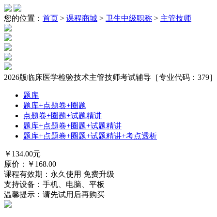
您的位置：
首页
>
课程商城
>
卫生中级职称
>
主管技师
2026版临床医学检验技术主管技师考试辅导［专业代码：379］
题库
题库+点题卷+圈题
点题卷+圈题+试题精讲
题库+点题卷+圈题+试题精讲
题库+点题卷+圈题+试题精讲+考点透析
￥
134.00
元
原价：￥
168.00
课程有效期：永久使用 免费升级
支持设备：手机、电脑、平板
温馨提示：请先试用后再购买